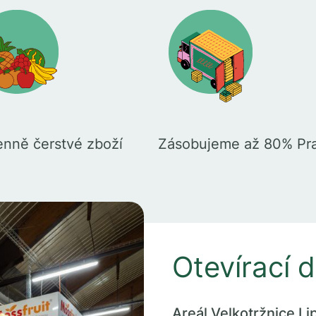
nně čerstvé zboží
Zásobujeme až 80% Pr
Otevírací 
Areál Velkotržnice Li