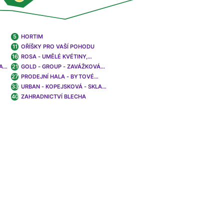
5
HORTIM
11
OŘÍŠKY PRO VAŠÍ POHODU
16
ROSA - UMĚLÉ KVÉTINY,
KOŠIKAŘSKÉ A ARANŽERSKÉ
HALA
21
GOLD - GROUP - ZAVÁŽKOVÁ
POTŘEBY
SLUŽBA OVOCE, ZELENINA
27
PRODEJNÍ HALA - BYTOVÉ
DOPLŇKY, DEKORACE, CUT
33
URBAN - KOPEJSKOVÁ - SKLAD
FLOWERS - VELKOPRODEJ
OVOCE, ZELENINA
40
ZAHRADNICTVÍ BLECHA
KVĚTIN